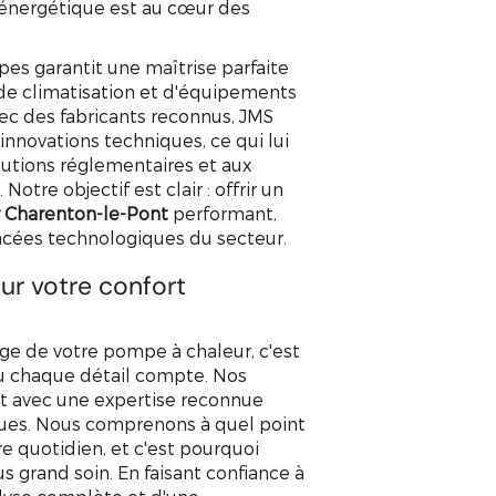
n énergétique est au cœur des
pes garantit une maîtrise parfaite
APPELEZ-NOUS !
DEVIS GRATUIT
de climatisation et d'équipements
ec des fabricants reconnus, JMS
 innovations techniques, ce qui lui
lutions réglementaires et aux
tre objectif est clair : offrir un
 Charenton-le-Pont
performant,
ancées technologiques du secteur.
ur votre confort
e de votre pompe à chaleur, c'est
 où chaque détail compte. Nos
nt avec une expertise reconnue
ues. Nous comprenons à quel point
 quotidien, et c'est pourquoi
us grand soin. En faisant confiance à