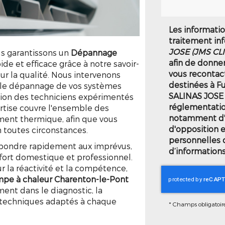
Les information
traitement in
JOSE (JMS CL
s garantissons un
Dépannage
afin de donne
ide et efficace grâce à notre savoir-
vous recontac
r la qualité. Nous intervenons
destinées à Fu
out le dépannage de vos systèmes
SALINAS JOSE 
tion des techniciens expérimentés
réglementatio
ertise couvre l'ensemble des
notamment d'un
ement thermique, afin que vous
d'opposition 
n toutes circonstances.
personnelles 
épondre rapidement aux imprévus,
d’informations
nfort domestique et professionnel.
r la réactivité et la compétence,
e à chaleur Charenton-le-Pont
nt dans le diagnostic, la
s techniques adaptés à chaque
*
Champs obligatoir