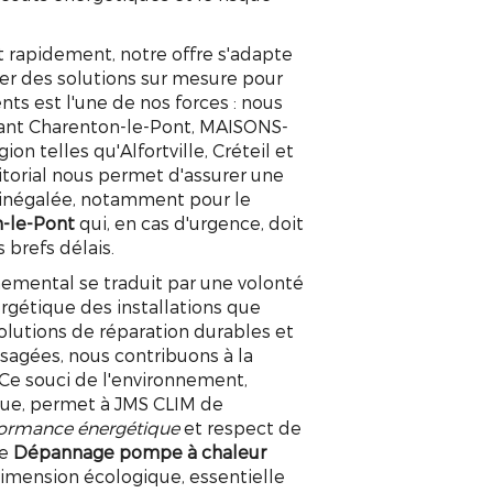
 rapidement, notre offre s'adapte
er des solutions sur mesure pour
nts est l'une de nos forces : nous
uant Charenton-le-Pont, MAISONS-
ion telles qu'Alfortville, Créteil et
itorial nous permet d'assurer une
é inégalée, notamment pour le
-le-Pont
qui, en cas d'urgence, doit
 brefs délais.
nemental se traduit par une volonté
gétique des installations que
olutions de réparation durables et
usagées, nous contribuons à la
 Ce souci de l'environnement,
tue, permet à JMS CLIM de
ormance énergétique
et respect de
le
Dépannage pompe à chaleur
MPE À CHALEUR CHAR
dimension écologique, essentielle