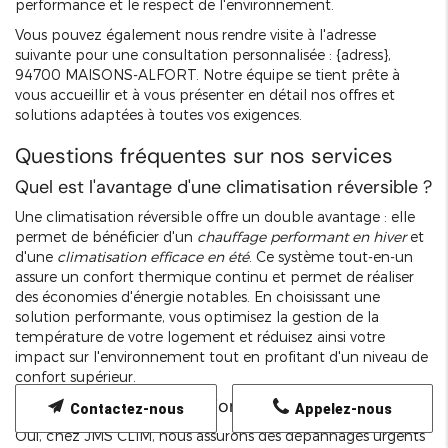
performance et le respect de l'environnement.
Vous pouvez également nous rendre visite à l'adresse
suivante pour une consultation personnalisée : {adress},
94700 MAISONS-ALFORT. Notre équipe se tient prête à
vous accueillir et à vous présenter en détail nos offres et
solutions adaptées à toutes vos exigences.
Questions fréquentes sur nos services
Quel est l'avantage d'une climatisation réversible ?
Une climatisation réversible offre un double avantage : elle
permet de bénéficier d'un
chauffage performant en hiver
et
d'une
climatisation efficace en été
. Ce système tout-en-un
assure un confort thermique continu et permet de réaliser
des économies d'énergie notables. En choisissant une
solution performante, vous optimisez la gestion de la
température de votre logement et réduisez ainsi votre
impact sur l'environnement tout en profitant d'un niveau de
confort supérieur.
Faites-vous des prestations d'urgence ?
Contactez-nous
Appelez-nous
Oui, chez JMS CLIM, nous assurons des dépannages urgents